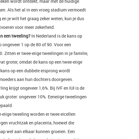
 weken wordt ontdekt, maar met de huidige
gen. Als het al in een vroeg stadium vermoedt
en je wilt het graag zeker weten, kun je dus
tvoeren voor meer zekerheid.
an een tweeling?
In Nederland is de kans op
ongeveer 1 op de 80 of 90. Voor een
. Zitten er twee-eiige tweelingen in je familie,
at groter, omdat de kans op een twee-eiige
de kans op een dubbele eisprong wordt
 moeders aan hun dochters doorgeven.
ing krijgt ongeveer 1,6%. Bij IVF en IUI is de
stuk groter: ongeveer 10%. Eeneiige tweelingen
epaald.
-eiige tweeling worden er twee eicellen
igen vruchtzak en placenta, hoewel die
ap wel aan elkaar kunnen groeien. Een