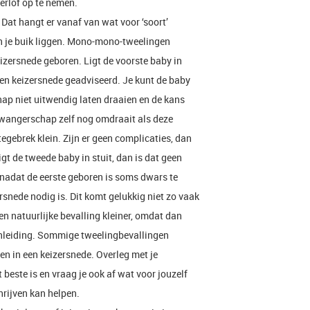
erlof op te nemen.
Dat hangt er vanaf van wat voor ‘soort’
in je buik liggen. Mono-mono-tweelingen
eizersnede geboren. Ligt de voorste baby in
een keizersnede geadviseerd. Je kunt de baby
ap niet uitwendig laten draaien en de kans
zwangerschap zelf nog omdraait als deze
tegebrek klein. Zijn er geen complicaties, dan
igt de tweede baby in stuit, dan is dat geen
nadat de eerste geboren is soms dwars te
rsnede nodig is. Dit komt gelukkig niet zo vaak
n natuurlijke bevalling kleiner, omdat dan
nleiding. Sommige tweelingbevallingen
en in een keizersnede. Overleg met je
beste is en vraag je ook af wat voor jouzelf
hrijven kan helpen.