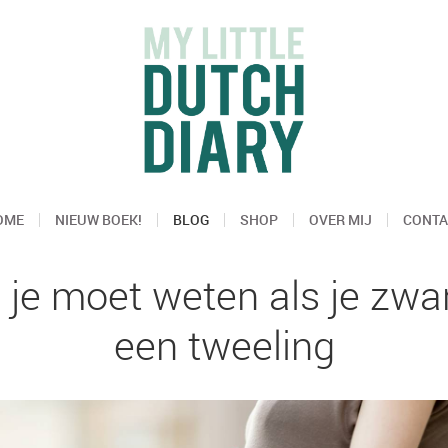
OME
NIEUW BOEK!
BLOG
SHOP
OVER MIJ
CONTA
 je moet weten als je zw
een tweeling