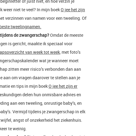
eginletter of juist niet, en hoe verzin je
 weer niet te veel? In mijn boek
O jee het zijn
et verzinnen van namen voor een tweeling. Of
beste tweelingnamen.
 tijdens de zwangerschap?
Omdat de meeste
en is gericht, maakte ik speciaal voor
psoverzicht van week tot week
, met foto’s
wangerschapskalender wat je wanneer moet
ap zitten meer risico’s verbonden dan aan
e aan om vragen daarover te stellen aan je
matie en tips in mijn boek
O jee het zijn er
 deskundigen delen hun onmisbare advies en
eding aan een tweeling, onrustige baby’s, en
baby’s. Vermijd tijdens je zwangerschap in elk
 twijfel, angst of onzekerheid het ziekenhuis.
keer te weinig.