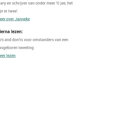
ary en schrijver van onder meer 'O jee, het
jn er twee'.
eer over Janneke
ierna lezen:
o's and don'ts voor omstanders van een
asgeboren tweeling
eer lezen