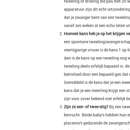
tweeling of drieling die pas met 20
apparatuur zijn dit echt uitzonderin
dat je zwanger bent van een tweeling 
vanaf zes weken al een echo laten ui
Hoeveel kans heb je op het krijgen v
een spontane tweelingzwangerschap 
veertigjarige vrouw is de kans 1 op 60
dan is de kans op een tweeling nog w
tweeling deels erfelijk bepaald is: 
beïnvloed door een bepaald gen dat
Gemiddeld is de kans dat je een meerl
kans dat je een meerling krijgt een 
zijn voor zover bekend niet erfelijk b
Zijn ze een- of twee-eiig?
Bij een twee
bevrucht. Beide baby’s hebben hun e
placenta’s gedurende de zwangersch