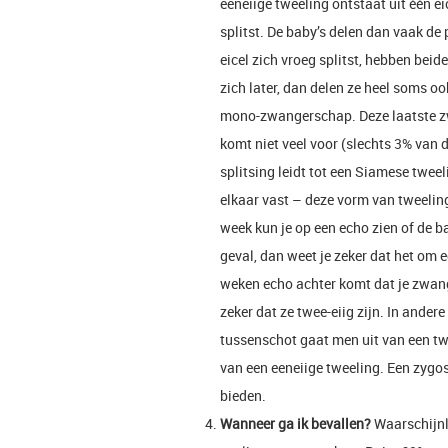
eeneiige tweeling ontstaat uit één ei
splitst. De baby’s delen dan vaak de
eicel zich vroeg splitst, hebben beide
zich later, dan delen ze heel soms o
mono-zwangerschap. Deze laatste zw
komt niet veel voor (slechts 3% van
splitsing leidt tot een Siamese twee
elkaar vast – deze vorm van tweelin
week kun je op een echo zien of de ba
geval, dan weet je zeker dat het om e
weken echo achter komt dat je zwang
zeker dat ze twee-eiig zijn. In andere 
tussenschot gaat men uit van een tw
van een eeneiige tweeling. Een zygosi
bieden.
Wanneer ga ik bevallen?
Waarschijnli