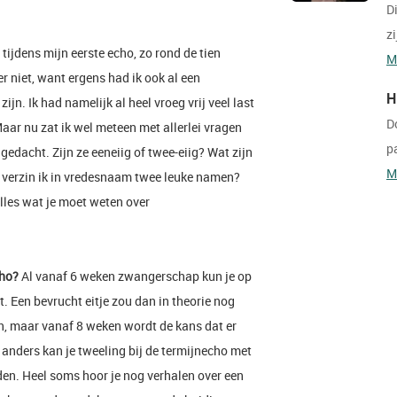
Di
zi
en tijdens mijn eerste echo, zo rond de tien
M
r niet, want ergens had ik ook al een
H
jn. Ik had namelijk al heel vroeg vrij veel last
D
aar nu zat ik wel meteen met allerlei vragen
p
gedacht. Zijn ze eeneiig of twee-eiig? Wat zijn
M
 verzin ik in vredesnaam twee leuke namen?
alles wat je moet weten over
cho?
Al vanaf 6 weken zwangerschap kun je op
gt. Een bevrucht eitje zou dan in theorie nog
, maar vanaf 8 weken wordt de kans dat er
en anders kan je tweeling bij de termijnecho met
en. Heel soms hoor je nog verhalen over een