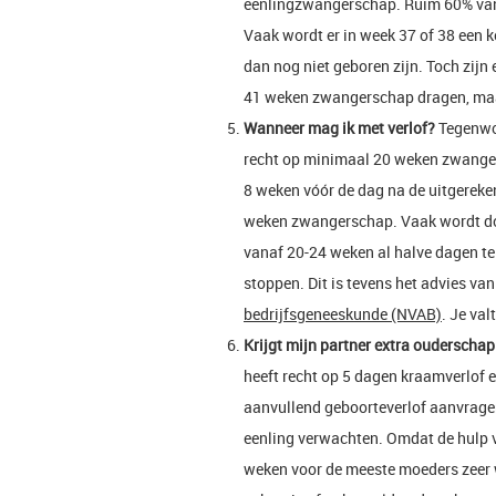
eenlingzwangerschap. Ruim 60% van
Vaak wordt er in week 37 of 38 een k
dan nog niet geboren zijn. Toch zijn 
41 weken zwangerschap dragen, maar
Wanneer mag ik met verlof?
Tegenwoo
recht op minimaal 20 weken zwanger
8 weken vóór de dag na de uitgereke
weken zwangerschap. Vaak wordt do
vanaf 20-24 weken al halve dagen te
stoppen. Dit is tevens het advies va
bedrijfsgeneeskunde (NVAB)
. Je val
Krijgt mijn partner extra ouderschap
heeft recht op 5 dagen kraamverlof en
aanvullend geboorteverlof aanvragen
eenling verwachten. Omdat de hulp v
weken voor de meeste moeders zeer w