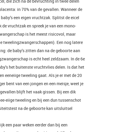
cel, die zich na de bevruchting in twee delen
 placenta: in 70% van de gevallen. Wanneer de
 baby’s een eigen vruchtzak. Splitst de eicel
ok de vruchtzak en spreek je van een mono-
angerschap is het meest risicovol, maar
 de tweelingzwangerschappen). Een nog latere
ling: de baby’s zitten dan na de geboorte aan
gzwangerschap is echt heel zeldzaam. In de 6e
by’s het buitenste vruchtvlies delen. Is dat het
en eeneiige tweeling gaat. Als je er met de 20
er bent van een jongen en een meisje, weet je
gevallen blijft het vaak gissen. Bij een dik
ee-eiige tweeling en bij een dun tussenschot
teitstest na de geboorte kan uitsluitsel
jk een paar weken eerder dan bij een