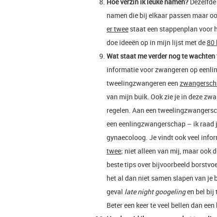
Hoe verzin ik leuke namen?
Dezelfde b
namen die bij elkaar passen maar ook
er twee
staat een stappenplan voor h
doe ideeën op in mijn lijst met de
80 
Wat staat me verder nog te wachten
informatie voor zwangeren op eenling
tweelingzwangeren een
zwangerscha
van mijn buik. Ook zie je in deze z
regelen. Aan een tweelingzwangersch
een eenlingzwangerschap – ik raad j
gynaecoloog. Je vindt ook veel infor
twee
; niet alleen van mij, maar ook
beste tips over bijvoorbeeld borstvo
het al dan niet samen slapen van je 
geval
late night googeling
en bel bij
Beter een keer te veel bellen dan een 