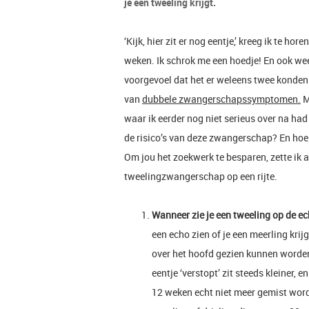
je een tweeling krijgt.
‘Kijk, hier zit er nog eentje,’ kreeg ik te hor
weken. Ik schrok me een hoedje! En ook wee
voorgevoel dat het er weleens twee konden zi
van
dubbele zwangerschapssymptomen.
M
waar ik eerder nog niet serieus over na had 
de risico’s van deze zwangerschap? En hoe
Om jou het zoekwerk te besparen, zette ik 
tweelingzwangerschap op een rijte.
Wanneer zie je een tweeling op de e
een echo zien of je een meerling krij
over het hoofd gezien kunnen worden
eentje ‘verstopt’ zit steeds kleiner, 
12 weken echt niet meer gemist word