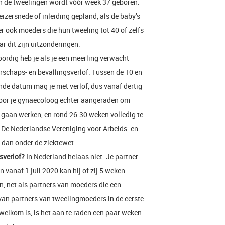
 de tweelingen wordt vóór week 37 geboren.
eizersnede of inleiding gepland, als de baby’s
er ook moeders die hun tweeling tot 40 of zelfs
 dit zijn uitzonderingen.
rdig heb je als je een meerling verwacht
schaps- en bevallingsverlof. Tussen de 10 en
nde datum mag je met verlof, dus vanaf dertig
or je gynaecoloog echter aangeraden om
 gaan werken, en rond 26-30 weken volledig te
n
De Nederlandse Vereniging voor Arbeids- en
t dan onder de ziektewet.
sverlof?
In Nederland helaas niet. Je partner
 vanaf 1 juli 2020 kan hij of zij 5 weken
, net als partners van moeders die een
an partners van tweelingmoeders in de eerste
elkom is, is het aan te raden een paar weken