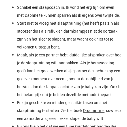
Schakel een slaapcoach in. Ik vond het erg fijn om even
met Daphne te kunnen sparren als ik ergens over twijfelde.
Start niet te vroeg met slaaptraining (het heeft pas zin als
stoorzenders als reflux en darmkrampjes niet de oorzaak
zijn van het slechte slapen), maar wacht ook niet tot je
volkomen uitgeput bent.
Maak, als je een partner hebt, duidelijke afspraken over hoe
je de slaaptraining wilt aanpakken. Als je borstvoeding
geeft kan het goed werken als je partner de nachten op een
gegeven moment overneemt, omdat de nabijheid van je
borsten dan de slaapassociatie van je baby kan zijn. Ook is
het belangrijk dat je beiden dezelfde methode toepast.
Er zijn geschikte en minder geschikte fasen om met
slaaptraining te starten. Zie het boek
Droomritme
, sowieso
een aanrader als je een lekker slapende baby wilt.
Bij ons hielp het dat we een fijne knuffeldoek hadden die