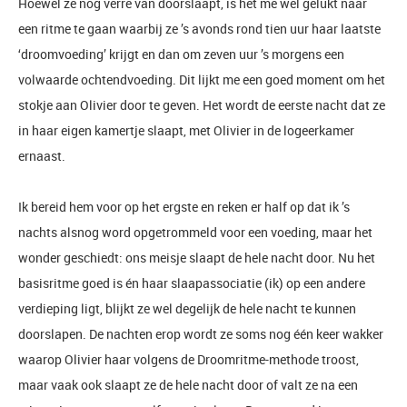
Hoewel ze nog verre van doorslaapt, is het me wel gelukt naar
een ritme te gaan waarbij ze ’s avonds rond tien uur haar laatste
‘droomvoeding’ krijgt en dan om zeven uur ’s morgens een
volwaarde ochtendvoeding. Dit lijkt me een goed moment om het
stokje aan Olivier door te geven. Het wordt de eerste nacht dat ze
in haar eigen kamertje slaapt, met Olivier in de logeerkamer
ernaast.
Ik bereid hem voor op het ergste en reken er half op dat ik ’s
nachts alsnog word opgetrommeld voor een voeding, maar het
wonder geschiedt: ons meisje slaapt de hele nacht door. Nu het
basisritme goed is én haar slaapassociatie (ik) op een andere
verdieping ligt, blijkt ze wel degelijk de hele nacht te kunnen
doorslapen. De nachten erop wordt ze soms nog één keer wakker
waarop Olivier haar volgens de Droomritme-methode troost,
maar vaak ook slaapt ze de hele nacht door of valt ze na een