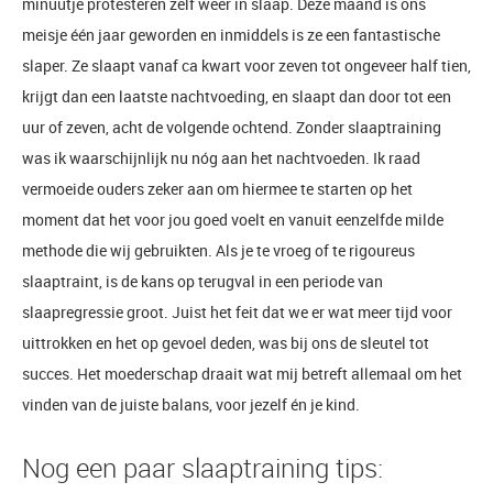
minuutje protesteren zelf weer in slaap. Deze maand is ons
meisje één jaar geworden en inmiddels is ze een fantastische
slaper. Ze slaapt vanaf ca kwart voor zeven tot ongeveer half tien,
krijgt dan een laatste nachtvoeding, en slaapt dan door tot een
uur of zeven, acht de volgende ochtend. Zonder slaaptraining
was ik waarschijnlijk nu nóg aan het nachtvoeden. Ik raad
vermoeide ouders zeker aan om hiermee te starten op het
moment dat het voor jou goed voelt en vanuit eenzelfde milde
methode die wij gebruikten. Als je te vroeg of te rigoureus
slaaptraint, is de kans op terugval in een periode van
slaapregressie groot. Juist het feit dat we er wat meer tijd voor
uittrokken en het op gevoel deden, was bij ons de sleutel tot
succes. Het moederschap draait wat mij betreft allemaal om het
vinden van de juiste balans, voor jezelf én je kind.
Nog een paar slaaptraining tips: