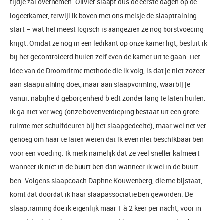
tijdje zal overnemen. Olivier slaapt dus de eerste dagen op de
logeerkamer, terwijl ik boven met ons meisje de slaaptraining
start – wat het meest logisch is aangezien ze nog borstvoeding
krijgt. Omdat ze nog in een ledikant op onze kamer ligt, besluit ik
bij het gecontroleerd huilen zelf even de kamer uit te gaan. Het
idee van de Droomritme methode die ik volg, is dat je niet zozeer
aan slaaptraining doet, maar aan slaapvorming, waarbij je
vanuit nabijheid geborgenheid biedt zonder lang te laten huilen.
Ik ga niet ver weg (onze bovenverdieping bestaat uit een grote
ruimte met schuifdeuren bij het slaapgedeelte), maar wel net ver
genoeg om haar te laten weten dat ik even niet beschikbaar ben
voor een voeding. Ik merk namelijk dat ze veel sneller kalmeert
wanneer ik níet in de buurt ben dan wanneer ik wel in de buurt
ben. Volgens slaapcoach Daphne Kouwenberg, die me bijstaat,
komt dat doordat ik haar slaapassociatie ben geworden. De
slaaptraining doe ik eigenlijk maar 1 à 2 keer per nacht, voor in