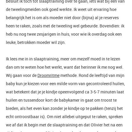
besluit ik toch tot slaaptraining over te gaan, iets wat bij een van
de tweelingmeiden ook goed werkte. Ik weet uit ervaring hoe
belangrijk het is om als moeder niet door (bijna) al je reserves
heen te raken, zoals met de tweeling wel gebeurde. Bovendien: ik
heb nu nog twee zesjarigen in huis, voor wie ik overdag ook een
leuke, betrokken moeder wil zijn.
Ik lees me in in slaaptraining, meer om mezelf moed in te lezen
dan om te weten hoe het werkt, want dat herinner ik me nog wel.
Wij gaan voor de
Droomritme
methode. Rond de leeftijd van mijn
baby kun je kiezen voor een milde vorm van gecontroleerd huilen,
wat betekent dat je je kindje opeenvolgend ca 3-5-7 minuten laat
huilen en tussendoor kort de babykamer in gaat om troost te
bieden, als het even kan zonder je kindje op te pakken (tenzij het
echt ontroostbaar is). Om niet allebei uitgeput te raken, spreken
we af dat ik begin met de slaaptraining en dat Olivier het na een