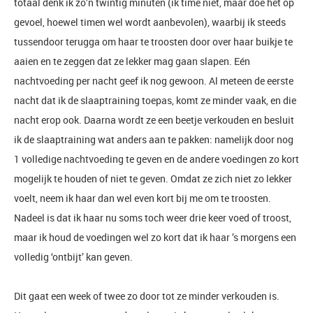
totaal denk ik zo’n twintig minuten (ik time niet, maar doe het op
gevoel, hoewel timen wel wordt aanbevolen), waarbij ik steeds
tussendoor terugga om haar te troosten door over haar buikje te
aaien en te zeggen dat ze lekker mag gaan slapen. Eén
nachtvoeding per nacht geef ik nog gewoon. Al meteen de eerste
nacht dat ik de slaaptraining toepas, komt ze minder vaak, en die
nacht erop ook. Daarna wordt ze een beetje verkouden en besluit
ik de slaaptraining wat anders aan te pakken: namelijk door nog
1 volledige nachtvoeding te geven en de andere voedingen zo kort
mogelijk te houden of niet te geven. Omdat ze zich niet zo lekker
voelt, neem ik haar dan wel even kort bij me om te troosten.
Nadeel is dat ik haar nu soms toch weer drie keer voed of troost,
maar ik houd de voedingen wel zo kort dat ik haar ’s morgens een
volledig ‘ontbijt’ kan geven.
Dit gaat een week of twee zo door tot ze minder verkouden is.