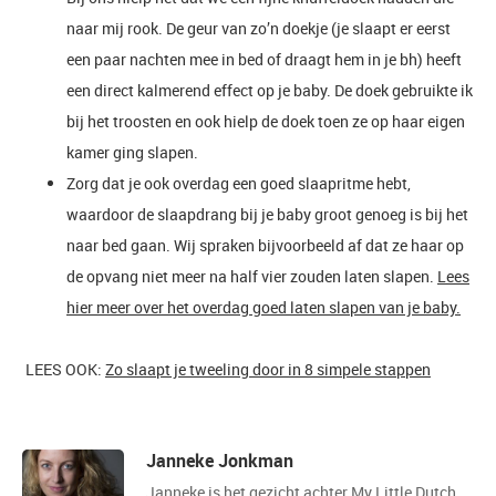
naar mij rook. De geur van zo’n doekje (je slaapt er eerst
een paar nachten mee in bed of draagt hem in je bh) heeft
een direct kalmerend effect op je baby. De doek gebruikte ik
bij het troosten en ook hielp de doek toen ze op haar eigen
kamer ging slapen.
Zorg dat je ook overdag een goed slaapritme hebt,
waardoor de slaapdrang bij je baby groot genoeg is bij het
naar bed gaan. Wij spraken bijvoorbeeld af dat ze haar op
de opvang niet meer na half vier zouden laten slapen.
Lees
hier meer over het overdag goed laten slapen van je baby.
LEES OOK:
Zo slaapt je tweeling door in 8 simpele stappen
Janneke Jonkman
Janneke is het gezicht achter My Little Dutch