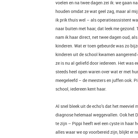
voelen en na twee dagen zei ik: we gaan naa
houden omdat ze wat geel zag, maar al mijn 
ik prik thuis wel – als operatieassistent 
naar buiten met haar, dat leek me gezond. 
nam ik haar direct, net twee dagen oud, al
kinderen. Wat er toen gebeurde was zo bijzo
kinderen uit de school kwamen aangerend 
ze is nu al geliefd door iedereen. Het wa
steeds heel open waren over wat er met hu
meegeleefd – de meesters en juffen ook. Pi
school, iedereen kent haar.
Al snel bleek uit de echo’s dat het meeviel 
diagnose helemaal weggevallen. Ook het D
te zijn – Pippi heeft wel een cyste in haar 
alles waar we op voorbereid zijn, blijkt er 