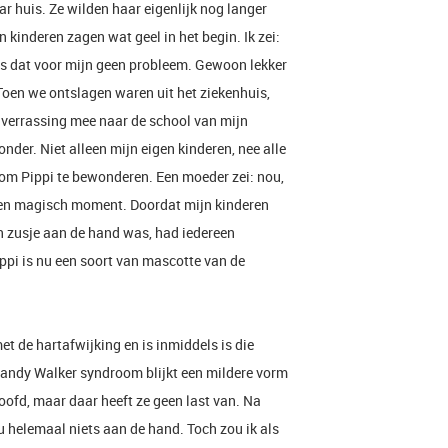
r huis. Ze wilden haar eigenlijk nog langer
kinderen zagen wat geel in het begin. Ik zei:
was dat voor mijn geen probleem. Gewoon lekker
Toen we ontslagen waren uit het ziekenhuis,
s verrassing mee naar de school van mijn
nder. Niet alleen mijn eigen kinderen, nee alle
om Pippi te bewonderen. Een moeder zei: nou,
s een magisch moment. Doordat mijn kinderen
n zusje aan de hand was, had iedereen
ppi is nu een soort van mascotte van de
met de hartafwijking en is inmiddels is die
andy Walker syndroom blijkt een mildere vorm
hoofd, maar daar heeft ze geen last van. Na
nu helemaal niets aan de hand. Toch zou ik als