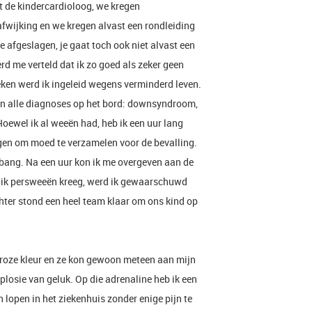
 de kindercardioloog, we kregen
fwijking en we kregen alvast een rondleiding
 afgeslagen, je gaat toch ook niet alvast een
d me verteld dat ik zo goed als zeker geen
ken werd ik ingeleid wegens verminderd leven.
n alle diagnoses op het bord: downsyndroom,
oewel ik al weeën had, heb ik een uur lang
gen om moed te verzamelen voor de bevalling.
ó bang. Na een uur kon ik me overgeven aan de
en ik persweeën kreeg, werd ik gewaarschuwd
hter stond een heel team klaar om ons kind op
roze kleur en ze kon gewoon meteen aan mijn
xplosie van geluk. Op die adrenaline heb ik een
n lopen in het ziekenhuis zonder enige pijn te