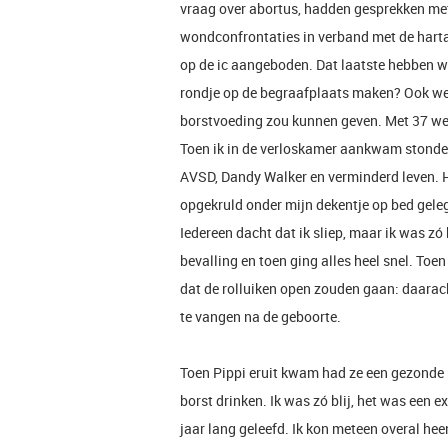
vraag over abortus, hadden gesprekken met
wondconfrontaties in verband met de harta
op de ic aangeboden. Dat laatste hebben we
rondje op de begraafplaats maken? Ook wer
borstvoeding zou kunnen geven. Met 37 we
Toen ik in de verloskamer aankwam stonde
AVSD, Dandy Walker en verminderd leven. H
opgekruld onder mijn dekentje op bed gele
Iedereen dacht dat ik sliep, maar ik was z
bevalling en toen ging alles heel snel. To
dat de rolluiken open zouden gaan: daarac
te vangen na de geboorte.
Toen Pippi eruit kwam had ze een gezonde 
borst drinken. Ik was zó blij, het was een e
jaar lang geleefd. Ik kon meteen overal hee