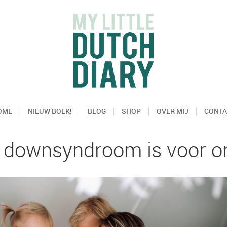
OME
NIEUW BOEK!
BLOG
SHOP
OVER MIJ
CONTA
t downsyndroom is voor o