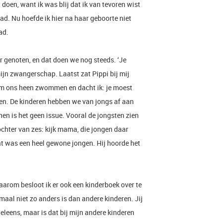
 doen, want ik was blij dat ik van tevoren wist
d. Nu hoefde ik hier na haar geboorte niet
ad.
 genoten, en dat doen we nog steeds. ‘Je
mijn zwangerschap. Laatst zat Pippi bij mij
om ons heen zwommen en dacht ik: je moest
en. De kinderen hebben we van jongs af aan
en is het geen issue. Vooral de jongsten zien
dochter van zes: kijk mama, die jongen daar
t was een heel gewone jongen. Hij hoorde het
arom besloot ik er ook een kinderboek
over te
emaal niet zo anders is dan andere kinderen. Jij
leens, maar is dat bij mijn andere kinderen