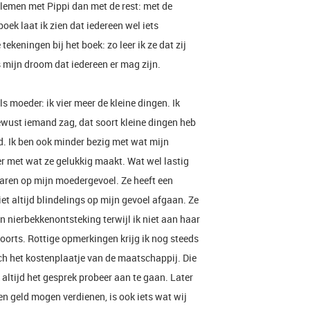
blemen met Pippi dan met de rest: met de
oek laat ik zien dat iedereen wel iets
ekeningen bij het boek: zo leer ik ze dat zij
 mijn droom dat iedereen er mag zijn.
s moeder: ik vier meer de kleine dingen. Ik
bewust iemand zag, dat soort kleine dingen heb
rd. Ik ben ook minder bezig met wat mijn
 met wat ze gelukkig maakt. Wat wel lastig
n varen op mijn moedergevoel. Ze heeft een
niet altijd blindelings op mijn gevoel afgaan. Ze
n nierbekkenontsteking terwijl ik niet aan haar
koorts. Rottige opmerkingen krijg ik nog steeds
toch het kostenplaatje van de maatschappij. Die
jk altijd het gesprek probeer aan te gaan. Later
n geld mogen verdienen, is ook iets wat wij