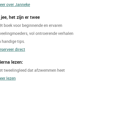
eer over Janneke
 jee, het zijn er twee
ét boek voor beginnende en ervaren
weelingmoeders, vol ontroerende verhalen
n handige tips.
eserveer direct
ierna lezen:
et tweelingleed dat afzwemmen heet
eer lezen