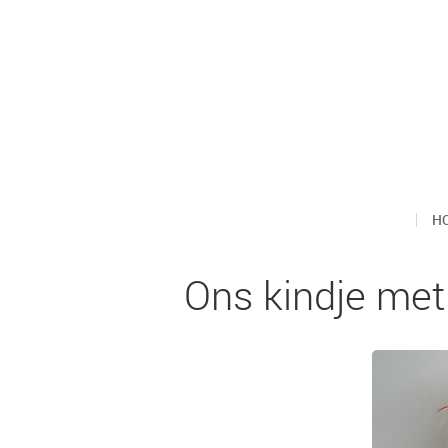
H
Ons kindje me