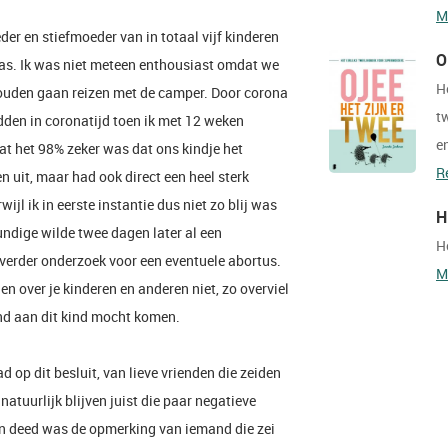
M
r en stiefmoeder van in totaal vijf kinderen
O
as. Ik was niet meteen enthousiast omdat we
H
zouden gaan reizen met de camper. Door corona
t
dden in coronatijd toen ik met 12 weken
e
at het 98% zeker was dat ons kindje het
R
 uit, maar had ook direct een heel sterk
rwijl ik in eerste instantie dus niet zo blij was
H
dige wilde twee dagen later al een
H
verder onderzoek voor een eventuele abortus.
M
en over je kinderen en anderen niet, zo overviel
and aan dit kind mocht komen.
d op dit besluit, van lieve vrienden die zeiden
natuurlijk blijven juist die paar negatieve
pijn deed was de opmerking van iemand die zei