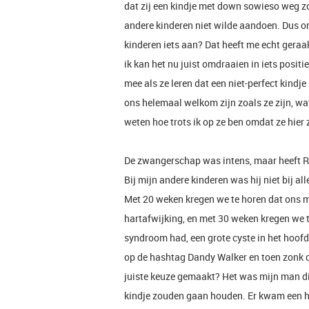
dat zij een kindje met down sowieso weg z
andere kinderen niet wilde aandoen. Dus om
kinderen iets aan? Dat heeft me echt geraa
ik kan het nu juist omdraaien in iets posit
mee als ze leren dat een niet-perfect kindje
ons helemaal welkom zijn zoals ze zijn, wa
weten hoe trots ik op ze ben omdat ze hie
De zwangerschap was intens, maar heeft Rob
Bij mijn andere kinderen was hij niet bij al
Met 20 weken kregen we te horen dat ons 
hartafwijking, en met 30 weken kregen we 
syndroom had, een grote cyste in het hoofd
op de hashtag Dandy Walker en toen zonk 
juiste keuze gemaakt? Het was mijn man di
kindje zouden gaan houden. Er kwam een h