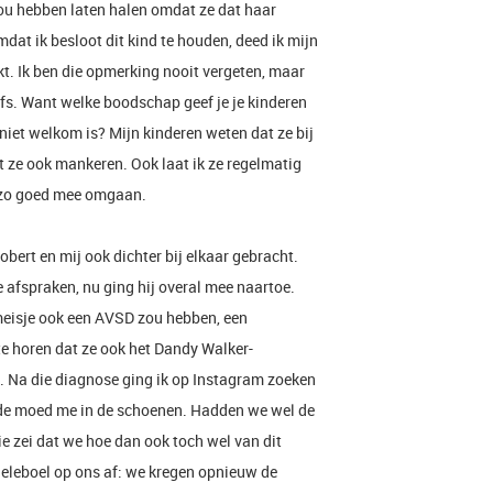
ou hebben laten halen omdat ze dat haar
dat ik besloot dit kind te houden, deed ik mijn
kt. Ik ben die opmerking nooit vergeten, maar
iefs. Want welke boodschap geef je je kinderen
 niet welkom is? Mijn kinderen weten dat ze bij
t ze ook mankeren. Ook laat ik ze regelmatig
r zo goed mee omgaan.
ert en mij ook dichter bij elkaar gebracht.
le afspraken, nu ging hij overal mee naartoe.
meisje ook een AVSD zou hebben, een
te horen dat ze ook het Dandy Walker-
. Na die diagnose ging ik op Instagram zoeken
de moed me in de schoenen. Hadden we wel de
e zei dat we hoe dan ook toch wel van dit
eleboel op ons af: we kregen opnieuw de