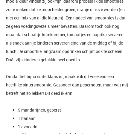
mooie kleur vinden zij ook fijn, daarom probeer ik de smoothies
zo te maken dat ze mooi helder groen, oranje of roze worden (en
niet een mix van al die kleuren). Een nadeel van smoothies is dat
ze geen voedingsvezels meer bevatten. Daarom toch ook nog
maar dat schaaltje komkommer, tomaatjes en paprika serveren
als snack aan je kinderen serveren eind van de middag of bij de
lunch. Je smoothie langzaam opdrinken schijnt ook te schelen.
Dáár zijn kinderen gelukkig heel goed in.
Omdat het bijna sinterklaas is , maakte ik dit weekend een
heerlijke sintersmoothie. Gezonder dan pepernoten, maar wat mij
betreft net zo lekker! Dit deed ik erin:
5 mandarijnen, geperst
1 banaan
1 avocado