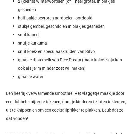
2 (kleine) winterwortelen (of 1 heel grote), in plakjes
gesneden
half pakje bevroren aardbeien, ontdooid
stukje gember, geschild en in plakjes gesneden
snuf kaneel
snufje kurkuma
snuf koek- en speculaaskruiden van Silvo
glaasje rijstemelk van Rice Dream (maar kokos soja kan
ook als je ‘m minder zoet wil maken)
glaasje water
Een heerlijk verwarmende smoothie! Het vlaggetje maak je door
een dubbele mijter te tekenen, door je kinderen te laten inkleuren,
uit te knippen en om een cocktailprikker te plakken. Leuk dat ze
dat vonden!