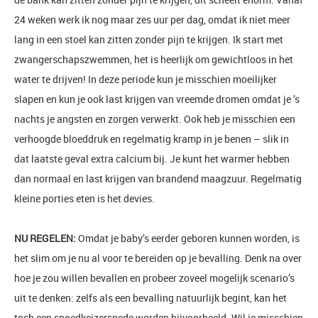
24 weken werk ik nog maar zes uur per dag, omdat ik niet meer
lang in een stoel kan zitten zonder pijn te krijgen. Ik start met
zwangerschapszwemmen, het is heerlijk om gewichtloos in het
water te drijven! In deze periode kun je misschien moeilijker
slapen en kun je ook last krijgen van vreemde dromen omdat je ’s
nachts je angsten en zorgen verwerkt. Ook heb je misschien een
verhoogde bloeddruk en regelmatig kramp in je benen – slik in
dat laatste geval extra calcium bij. Je kunt het warmer hebben
dan normaal en last krijgen van brandend maagzuur. Regelmatig
kleine porties eten is het devies.
NU REGELEN:
Omdat je baby’s eerder geboren kunnen worden, is
het slim om je nu al voor te bereiden op je bevalling. Denk na over
hoe je zou willen bevallen en probeer zoveel mogelijk scenario’s
uit te denken: zelfs als een bevalling natuurlijk begint, kan het
toch een spoedkeizersnede worden bijvoorbeeld. Wil je misschien