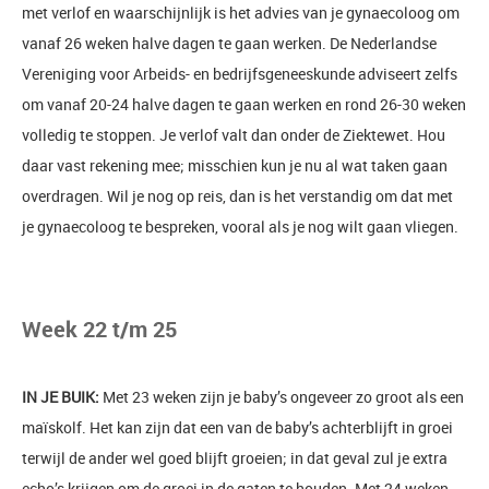
met verlof en waarschijnlijk is het advies van je gynaecoloog om
vanaf 26 weken halve dagen te gaan werken. De Nederlandse
Vereniging voor Arbeids- en bedrijfsgeneeskunde adviseert zelfs
om vanaf 20-24 halve dagen te gaan werken en rond 26-30 weken
volledig te stoppen. Je verlof valt dan onder de Ziektewet. Hou
daar vast rekening mee; misschien kun je nu al wat taken gaan
overdragen. Wil je nog op reis, dan is het verstandig om dat met
je gynaecoloog te bespreken, vooral als je nog wilt gaan vliegen.
Week 22 t/m 25
IN JE BUIK:
Met 23 weken zijn je baby’s ongeveer zo groot als een
maïskolf. Het kan zijn dat een van de baby’s achterblijft in groei
terwijl de ander wel goed blijft groeien; in dat geval zul je extra
echo’s krijgen om de groei in de gaten te houden. Met 24 weken