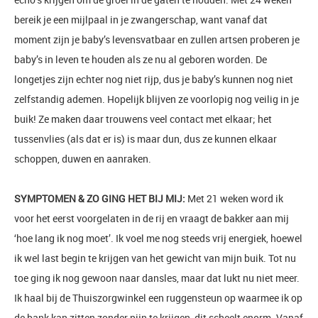
bereik je een mijlpaal in je zwangerschap, want vanaf dat
moment zijn je baby’s levensvatbaar en zullen artsen proberen je
baby’s in leven te houden als ze nu al geboren worden. De
longetjes zijn echter nog niet rijp, dus je baby’s kunnen nog niet
zelfstandig ademen. Hopelijk blijven ze voorlopig nog veilig in je
buik! Ze maken daar trouwens veel contact met elkaar; het
tussenvlies (als dat er is) is maar dun, dus ze kunnen elkaar
schoppen, duwen en aanraken.
SYMPTOMEN & ZO GING HET BIJ MIJ:
Met 21 weken word ik
voor het eerst voorgelaten in de rij en vraagt de bakker aan mij
‘hoe lang ik nog moet’. Ik voel me nog steeds vrij energiek, hoewel
ik wel last begin te krijgen van het gewicht van mijn buik. Tot nu
toe ging ik nog gewoon naar dansles, maar dat lukt nu niet meer.
Ik haal bij de Thuiszorgwinkel een ruggensteun op waarmee ik op
de bank kan zitten zonder pijn te krijgen, dit scheelt enorm. Vanaf