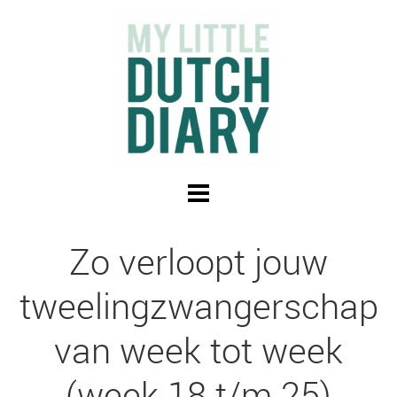
Zo verloopt jouw
tweelingzwangerschap
van week tot week
(week 18 t/m 25)