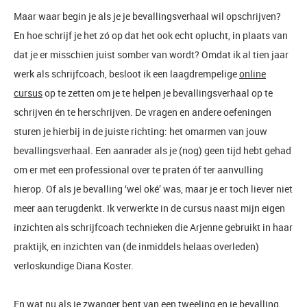
Maar waar begin je als je je bevallingsverhaal wil opschrijven?
En hoe schrijf je het zó op dat het ook echt oplucht, in plaats van
dat je er misschien juist somber van wordt? Omdat ik al tien jaar
werk als schrijfcoach, besloot ik een laagdrempelige
online
cursus
op te zetten om je te helpen je bevallingsverhaal op te
schrijven én te herschrijven. De vragen en andere oefeningen
sturen je hierbij in de juiste richting: het omarmen van jouw
bevallingsverhaal. Een aanrader als je (nog) geen tijd hebt gehad
om er met een professional over te praten óf ter aanvulling
hierop. Of als je bevalling ‘wel oké’ was, maar je er toch liever niet
meer aan terugdenkt. Ik verwerkte in de cursus naast mijn eigen
inzichten als schrijfcoach technieken die Arjenne gebruikt in haar
praktijk, en inzichten van (de inmiddels helaas overleden)
verloskundige Diana Koster.
En wat nu als je zwanger bent van een tweeling en je bevalling