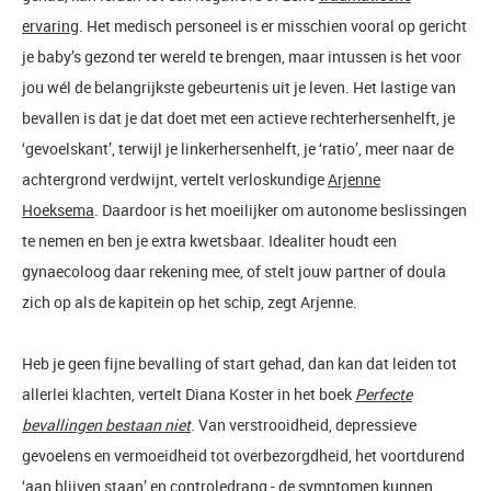
ervaring
. Het medisch personeel is er misschien vooral op gericht
je baby’s gezond ter wereld te brengen, maar intussen is het voor
jou wél de belangrijkste gebeurtenis uit je leven. Het lastige van
bevallen is dat je dat doet met een actieve rechterhersenhelft, je
‘gevoelskant’, terwijl je linkerhersenhelft, je ‘ratio’, meer naar de
achtergrond verdwijnt, vertelt verloskundige
Arjenne
Hoeksema
. Daardoor is het moeilijker om autonome beslissingen
te nemen en ben je extra kwetsbaar. Idealiter houdt een
gynaecoloog daar rekening mee, of stelt jouw partner of doula
zich op als de kapitein op het schip, zegt Arjenne.
Heb je geen fijne bevalling of start gehad, dan kan dat leiden tot
allerlei klachten, vertelt Diana Koster in het boek
Perfecte
bevallingen bestaan niet
. Van verstrooidheid, depressieve
gevoelens en vermoeidheid tot overbezorgdheid, het voortdurend
‘aan blijven staan’ en controledrang - de symptomen kunnen