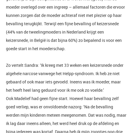
moeder overlegd over een ingreep – allemaal factoren die ervoor
kunnen zorgen dat de moeder achteraf niet met plezier op haar
bevalling terugkijkt. Terwijl een fijne bevalling of keizersnede
(44% van de tweelingmoeders in Nederland krijgt een
keizersnede, in België is dat bijna 60%) zo bepalend is voor een
goede start in het moederschap.
Zo vertelt Sandra: ‘Ik kreeg met 33 weken een keizersnede onder
algehele narcose vanwege het Helpp-syndroom. Ik heb ze niet
gebaard of ook maar iets gevoeld. Ineens was ik moeder, maar
het heeft heel lang geduurd voor ik me ook zo voelde.’
Ook Madelief had geen fijne start. Hoewel haar bevalling zelf
goed verliep, was er onvoldoende nazorg: ‘Na de bevalling
werden mijn kinderen meteen meegenomen. Dat was nodig, maar
ik lag daar ineens alleen, het werd heel druk op de afdeling en
bijna iedereen was kortaf. Daarna heb ik mijn zoontjes nog drie