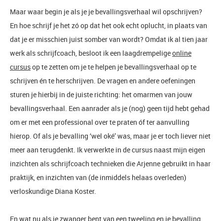
Maar waar begin je als je je bevallingsverhaal wil opschrijven?
En hoe schrijf je het zó op dat het ook echt oplucht, in plaats van
dat je er misschien juist somber van wordt? Omdat ik al tien jaar
werk als schrijfcoach, besloot ik een laagdrempelige
online
cursus
op te zetten om je te helpen je bevallingsverhaal op te
schrijven én te herschrijven. De vragen en andere oefeningen
sturen je hierbij in de juiste richting: het omarmen van jouw
bevallingsverhaal. Een aanrader als je (nog) geen tijd hebt gehad
om er met een professional over te praten óf ter aanvulling
hierop. Of als je bevalling ‘wel oké’ was, maar je er toch liever niet
meer aan terugdenkt. Ik verwerkte in de cursus naast mijn eigen
inzichten als schrijfcoach technieken die Arjenne gebruikt in haar
praktijk, en inzichten van (de inmiddels helaas overleden)
verloskundige Diana Koster.
En wat nu als je zwanger bent van een tweeling en je bevalling