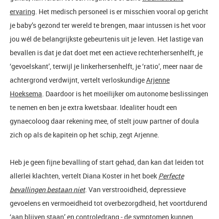
ervaring
. Het medisch personeel is er misschien vooral op gericht
je baby’s gezond ter wereld te brengen, maar intussen is het voor
jou wél de belangrijkste gebeurtenis uit je leven. Het lastige van
bevallen is dat je dat doet met een actieve rechterhersenhelft, je
‘gevoelskant’, terwijl je linkerhersenhelft, je ‘ratio’, meer naar de
achtergrond verdwijnt, vertelt verloskundige
Arjenne
Hoeksema
. Daardoor is het moeilijker om autonome beslissingen
te nemen en ben je extra kwetsbaar. Idealiter houdt een
gynaecoloog daar rekening mee, of stelt jouw partner of doula
zich op als de kapitein op het schip, zegt Arjenne.
Heb je geen fijne bevalling of start gehad, dan kan dat leiden tot
allerlei klachten, vertelt Diana Koster in het boek
Perfecte
bevallingen bestaan niet
. Van verstrooidheid, depressieve
gevoelens en vermoeidheid tot overbezorgdheid, het voortdurend
‘aan blijven staan’ en controledrang - de symptomen kunnen