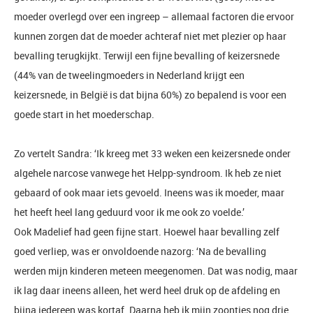
moeder overlegd over een ingreep – allemaal factoren die ervoor
kunnen zorgen dat de moeder achteraf niet met plezier op haar
bevalling terugkijkt. Terwijl een fijne bevalling of keizersnede
(44% van de tweelingmoeders in Nederland krijgt een
keizersnede, in België is dat bijna 60%) zo bepalend is voor een
goede start in het moederschap.
Zo vertelt Sandra: ‘Ik kreeg met 33 weken een keizersnede onder
algehele narcose vanwege het Helpp-syndroom. Ik heb ze niet
gebaard of ook maar iets gevoeld. Ineens was ik moeder, maar
het heeft heel lang geduurd voor ik me ook zo voelde.’
Ook Madelief had geen fijne start. Hoewel haar bevalling zelf
goed verliep, was er onvoldoende nazorg: ‘Na de bevalling
werden mijn kinderen meteen meegenomen. Dat was nodig, maar
ik lag daar ineens alleen, het werd heel druk op de afdeling en
bijna iedereen was kortaf. Daarna heb ik mijn zoontjes nog drie